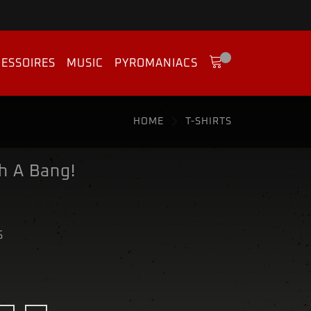
ESSOIRES
MUSIC
PYROMANIACS
HOME
T-SHIRTS
th A Bang!
S