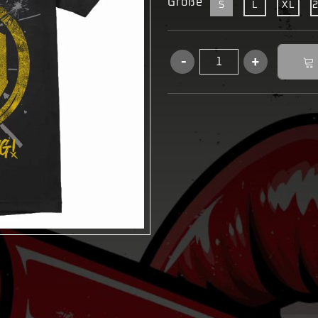
Größe
S
L
XL