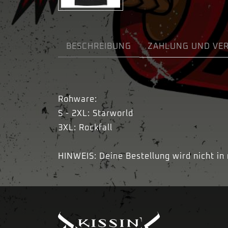
BESCHREIBUNG
ZAHLUNG UND VE
Rohware:
S - 2XL: Starworld
3XL: Rockfall
HINWEIS: Deine Bestellung wird nicht in 